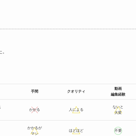
た。
動画
手間
クオリティ
編集経験
代
ないと
かかる
人による
大変
かかるが
ほどほど
不要
マシ